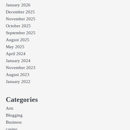
January 2026
December 2025
November 2025
October 2025
September 2025
August 2025
May 2025
April 2024
January 2024
November 2023
August 2023
January 2022
Categories
Arts
Blogging
Business
casino