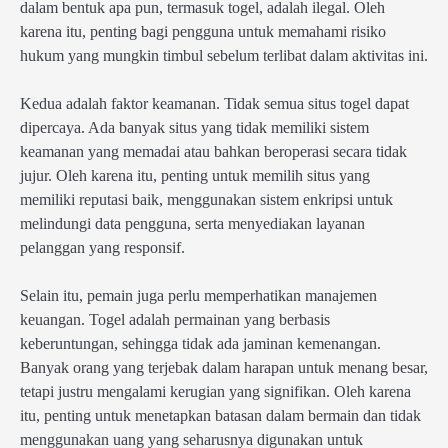
dalam bentuk apa pun, termasuk togel, adalah ilegal. Oleh
karena itu, penting bagi pengguna untuk memahami risiko
hukum yang mungkin timbul sebelum terlibat dalam aktivitas ini.
Kedua adalah faktor keamanan. Tidak semua situs togel dapat
dipercaya. Ada banyak situs yang tidak memiliki sistem
keamanan yang memadai atau bahkan beroperasi secara tidak
jujur. Oleh karena itu, penting untuk memilih situs yang
memiliki reputasi baik, menggunakan sistem enkripsi untuk
melindungi data pengguna, serta menyediakan layanan
pelanggan yang responsif.
Selain itu, pemain juga perlu memperhatikan manajemen
keuangan. Togel adalah permainan yang berbasis
keberuntungan, sehingga tidak ada jaminan kemenangan.
Banyak orang yang terjebak dalam harapan untuk menang besar,
tetapi justru mengalami kerugian yang signifikan. Oleh karena
itu, penting untuk menetapkan batasan dalam bermain dan tidak
menggunakan uang yang seharusnya digunakan untuk