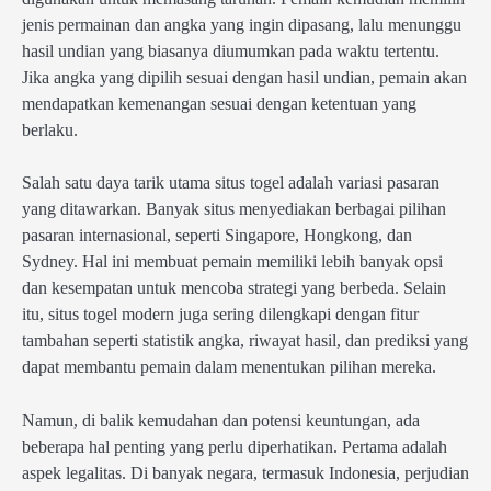
jenis permainan dan angka yang ingin dipasang, lalu menunggu
hasil undian yang biasanya diumumkan pada waktu tertentu.
Jika angka yang dipilih sesuai dengan hasil undian, pemain akan
mendapatkan kemenangan sesuai dengan ketentuan yang
berlaku.
Salah satu daya tarik utama situs togel adalah variasi pasaran
yang ditawarkan. Banyak situs menyediakan berbagai pilihan
pasaran internasional, seperti Singapore, Hongkong, dan
Sydney. Hal ini membuat pemain memiliki lebih banyak opsi
dan kesempatan untuk mencoba strategi yang berbeda. Selain
itu, situs togel modern juga sering dilengkapi dengan fitur
tambahan seperti statistik angka, riwayat hasil, dan prediksi yang
dapat membantu pemain dalam menentukan pilihan mereka.
Namun, di balik kemudahan dan potensi keuntungan, ada
beberapa hal penting yang perlu diperhatikan. Pertama adalah
aspek legalitas. Di banyak negara, termasuk Indonesia, perjudian