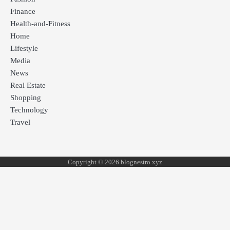
Finance
Health-and-Fitness
Home
Lifestyle
Media
News
Real Estate
Shopping
Technology
Travel
Copyright © 2026 blognestro xyz