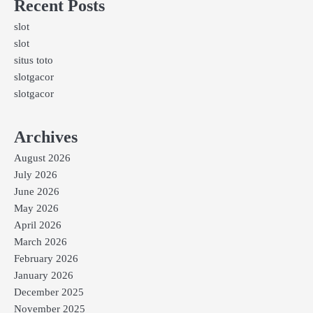
Recent Posts
slot
slot
situs toto
slotgacor
slotgacor
Archives
August 2026
July 2026
June 2026
May 2026
April 2026
March 2026
February 2026
January 2026
December 2025
November 2025