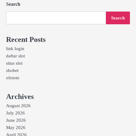
Search
Search
Recent Posts
link login
daftar slot
situs slot
sbobet
olxtoto
Archives
August 2026
July 2026
June 2026
May 2026
April 2026