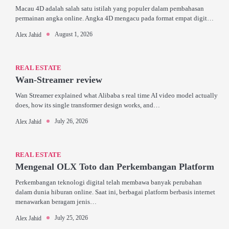
Macau 4D adalah salah satu istilah yang populer dalam pembahasan
permainan angka online. Angka 4D mengacu pada format empat digit…
August 1, 2026
Alex Jahid
REAL ESTATE
Wan-Streamer review
Wan Streamer explained what Alibaba s real time AI video model actually
does, how its single transformer design works, and…
July 26, 2026
Alex Jahid
REAL ESTATE
Mengenal OLX Toto dan Perkembangan Platform
Perkembangan teknologi digital telah membawa banyak perubahan
dalam dunia hiburan online. Saat ini, berbagai platform berbasis internet
menawarkan beragam jenis…
July 25, 2026
Alex Jahid