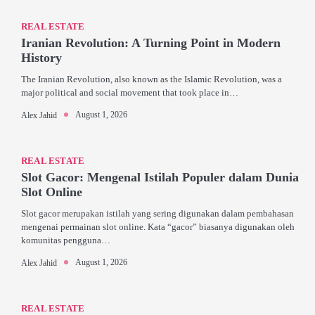
REAL ESTATE
Iranian Revolution: A Turning Point in Modern
History
The Iranian Revolution, also known as the Islamic Revolution, was a
major political and social movement that took place in…
August 1, 2026
Alex Jahid
REAL ESTATE
Slot Gacor: Mengenal Istilah Populer dalam Dunia
Slot Online
Slot gacor merupakan istilah yang sering digunakan dalam pembahasan
mengenai permainan slot online. Kata “gacor” biasanya digunakan oleh
komunitas pengguna…
August 1, 2026
Alex Jahid
REAL ESTATE