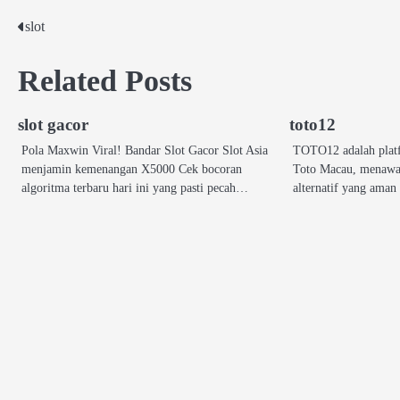
slot
Post
navigation
Related Posts
slot gacor
toto12
Pola Maxwin Viral! Bandar Slot Gacor Slot Asia
TOTO12 adalah platf
menjamin kemenangan X5000 Cek bocoran
Toto Macau, menawar
algoritma terbaru hari ini yang pasti pecah…
alternatif yang aman