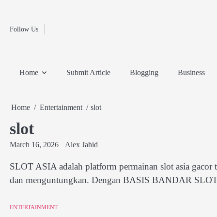
Fashion
Skip
to
Education
content
Follow Us
Home
Info
Submit
Blogging
Business
Technology
Entertainment
Health-
Lifestyle
Others
Shopping
Analysis
Article
and-
News
System
Fitness
Finance
Home
Submit Article
Blogging
Business
Travel
Media
Home
Entertainment
slot
slot
March 16, 2026
Alex Jahid
SLOT ASIA adalah platform permainan slot asia gaco
dan menguntungkan. Dengan BASIS BANDAR SLO
ENTERTAINMENT